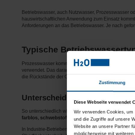
Betriebswasser, auch Nutzwasser, Prozesswasser o
hauswirtschaftlichen Anwendung zum Einsatz kommt. E
Anforderungen an das Betriebswasser. Je nach geforde
Typische Betriebswasserty
Prozesswasser kommt in den verschiedensten Industr
verwendet. Das daraus entstehende Abwasser ist meis
die Rückstände der Oberflächenbearbeitung salzhalti
Zustimmung
Unterscheidung der Qualitätsa
Diese Webseite verwendet 
So unterschiedlich wie die Produktionen selbst, sind
Wir verwenden Cookies, um I
farblos, schwebstofffrei sein und keine Geruchsb
und die Zugriffe auf unsere 
Website an unsere Partner fü
In Industrie-Betrieben gibt es je nach Anwendung auc
möglicherweise mit weiteren