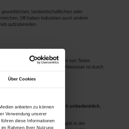
, gewerblichen, landwirtschaftlichen oder
rreichen. Oft haben Industrien auch andere
rieb aufzubereiten.
 Entfettung wird es zum Reinigen von Teilen
 Betriebswasser zum Spülen. Das Abwasser ist durch
Über Cookies
wasser
etriebswasser sollte hygienisch unbedenklich,
 Medien anbieten zu können
hrer Verwendung unserer
 führen diese Informationen
Wasser erfüllen muss. Zum Beispiel in der
ie im Rahmen Ihrer Nutzung