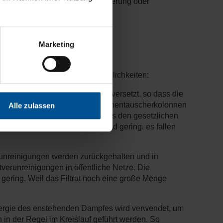
eine optimale Haftung der Lackierung oder
.
Marketing
ourcenschonung
ers. Dabei gibt es mehrere Möglichkeiten:
 Reihenfolge mit Chemikalien versetzt, so dass die
nd werden Verunreinigungen über Ionentauscherkolonnen
Alle zulassen
gs nur so weit aufbereitet, dass es den gesetzlichen
ungskosten dieses Systems sind gering, es fallen
runreinigungen werden zurückgehalten und in
tverunreinigungen in öffentliche Netze. Die
gering. Weil das Filtrat noch eine große Menge
nergie des enstehenden Dampfes wird verwendet, um
 in der Regel im Kreislauf geführt werden. So