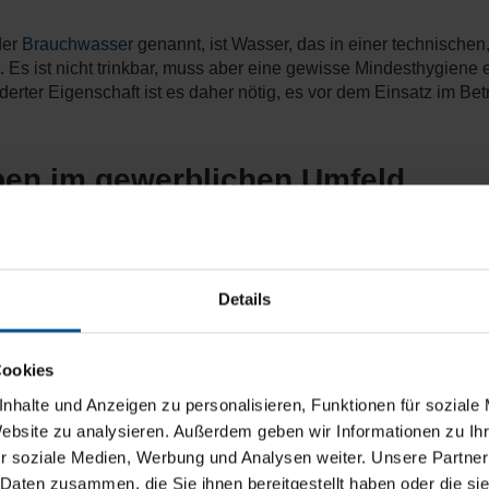
der
Brauchwasser
genannt, ist Wasser, das in einer technischen
s ist nicht trinkbar, muss aber eine gewisse Mindesthygiene e
rter Eigenschaft ist es daher nötig, es vor dem Einsatz im Bet
pen im gewerblichen Umfeld
iebranchen zum Einsatz. In der Lackiervorbehandlung oder der
t ölhaltig. In der Galvanik oder der Edelstahlbeize dient das
g.
Details
nforderungen industrieller Betriebs
Cookies
 auch die Anforderungen an das Betriebswasser. Generell gilt:
B
nhalte und Anzeigen zu personalisieren, Funktionen für soziale
ildung verursachen.
Website zu analysieren. Außerdem geben wir Informationen zu I
r soziale Medien, Werbung und Analysen weiter. Unsere Partner
h noch spezielle, unterschiedliche Güteeigenschaften, die das 
 Daten zusammen, die Sie ihnen bereitgestellt haben oder die s