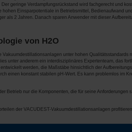
Der geringe Verdampfungsrückstand wird fachgerecht und kosten
 hohen Einsparpotentiale in Betriebsmittel, Bedienaufwand und
er als 2 Jahren. Danach sparen Anwender mit dieser Aufbereitun
nologie von H2O
e Vakuumdestillationsanlagen unter hohen Qualitätsstandards 
ies unter anderem ein interdisziplinäres Expertenteam, das for
 entwickelt werden, die Maßstäbe hinsichtlich der Aufbereitun
durch einen konstant stabilen pH-Wert. Es kann problemlos im Krei
Betrieb nur die Komponenten, die für seine Anforderungen si
orteilen der VACUDEST-Vakuumdestillationsanlagen profitiere