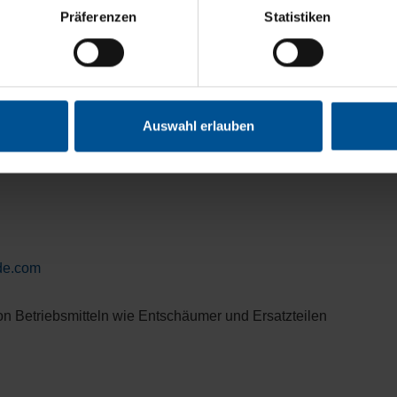
Präferenzen
Statistiken
sprache, um sicherzustellen, dass jedes Problem effizient un
ort und Remote-Service an, sondern stehen auch für direkte Eins
u bringen.
Auswahl erlauben
eiten
de.com
n Betriebsmitteln wie Entschäumer und Ersatzteilen