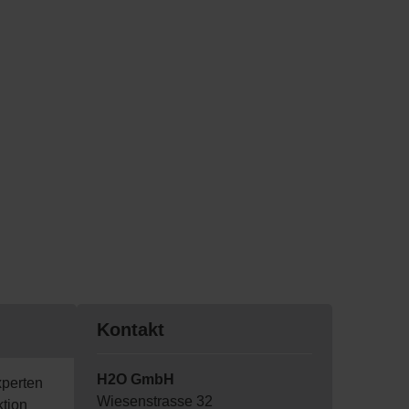
Kontakt
H2O GmbH
perten
Wiesenstrasse 32
ktion