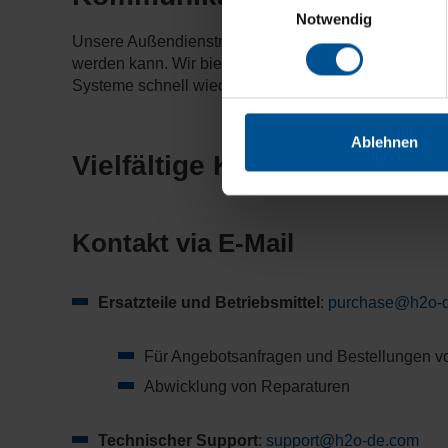
Notwendig
Unsere Außendienstmitarbeiter sprechen Ihre Landes
werden kann. Wir bieten nicht nur telefonischen Supp
Systeme schnell wieder in den gewohnten Zustand z
Ablehnen
Vielfältige Kontaktmöglichk
Kontakt via E-Mail
Ersatzteile und Betriebsmittel
:
purchase@h2o-
Für Angebotsanfragen und Bestellungen vo
Abwicklung von Reparaturen
Technischer Support
:
support@h2o-de.com