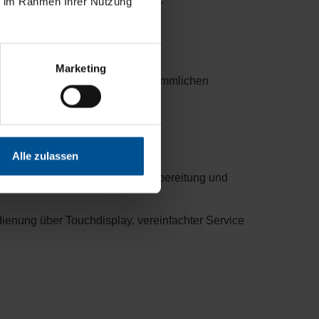
ie im Rahmen Ihrer Nutzung
Marketing
üsterleise im Vergleich zu herkömmlichen
Alle zulassen
orie „Emissionsminderung, Aufbereitung und
ienung über Touchdisplay, vereinfachter Service