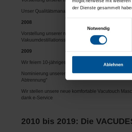
möglicherweise mit weiteren
der Dienste gesammelt habe
Unser Qualitätsmanagementsystem wird nach DIN EN 
Einwilligungsauswahl
2008
Notwendig
Vorstellung unserer neuen VACUDEST Baureihe: noch 
Vakuumdestillationssystemen.
2009
Wir feiern 10-jähriges H2O Jubiläum
Ablehnen
Nominierung unserer VACUDEST Clearcat-Technologi
Abtrennung“
Wir stellen unsere neue komfortable Vacutouch Masch
dank e-Service
2010 bis 2019: Die VACUDES