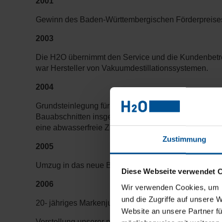
2001
Gewinn des Baden-Württembergischen Förderpreises f
2003
Die H2O übernimmt den Service und die Kundenbetr
war Hersteller von Vakuumdestillationssystemen.
2004
Grundsteinlegung für den ersten Bauabschnitt auf de
Bauabschnitten insgesamt 2,8 Mio. Euro in das neue
eine abwasserfreie Zukunft!
Zustimmung
2005
Umzug in das neue Büro- und Produktionsgebäude n
Diese Webseite verwendet 
2006
Wir verwenden Cookies, um I
und die Zugriffe auf unsere 
20- jähriges Markenjubiläum unserer Marke VACUD
Website an unsere Partner fü
Vorstellung unserer neuen Clearcat - Baureihe auf de