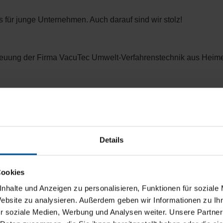
ür junge Unternehmen. Auch darauf sind wir stolz!
euung der Firma VacuTec Umwelt-Verfahrenstechnik aus Heime
m 6.600 Quadratmeter großen Grundstück in Steinen. Wir invest
 Produktions- und Verwaltungsgebäude. Das Motto des Neubaus l
Details
ach Steinen.
Cookies
nhalte und Anzeigen zu personalisieren, Funktionen für soziale
Website zu analysieren. Außerdem geben wir Informationen zu I
EST.
r soziale Medien, Werbung und Analysen weiter. Unsere Partner
r Euroguss in Nürnberg. Glasklares Destillat wird nun auch bei