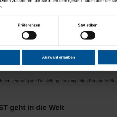
 Daten zusammen, die Sie ihnen bereitgestellt haben oder die s
n.
ISO 9000:2001 zertifiziert.
Präferenzen
Statistiken
wartungsfreundlicherer, hervorragende Schallisolation und fl
Auswahl erlauben
e für den Baden-Württembergischen Umweltpreis in der Kateg
inensteuerung vor: Darstellung der kompletten Peripherie, Bed
T geht in die Welt