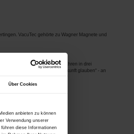
rtingen. VacuTec gehörte zu Wagner Magnete und
ieren in den nächsten sieben Jahren in drei
autet: „Bauen heißt an die Zukunft glauben“ - an
Über Cookies
 Medien anbieten zu können
hrer Verwendung unserer
 führen diese Informationen
 schwierigen Abwässern Realität.