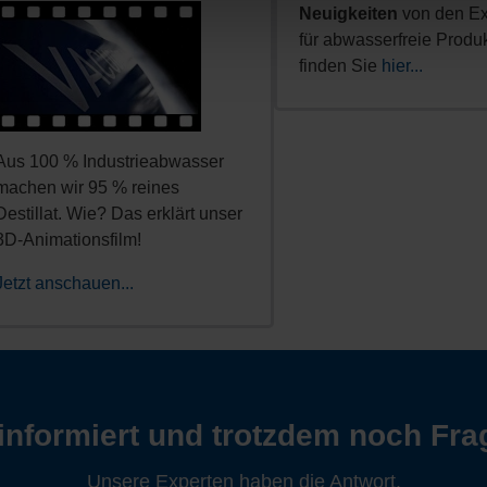
Neuigkeiten
von den Ex
für abwasserfreie Produ
finden Sie
hier...
Aus 100 % Industrieabwasser
machen wir 95 % reines
Destillat. Wie? Das erklärt unser
3D-Animationsfilm!
Jetzt anschauen...
informiert und trotzdem noch Fr
Unsere Experten haben die Antwort.