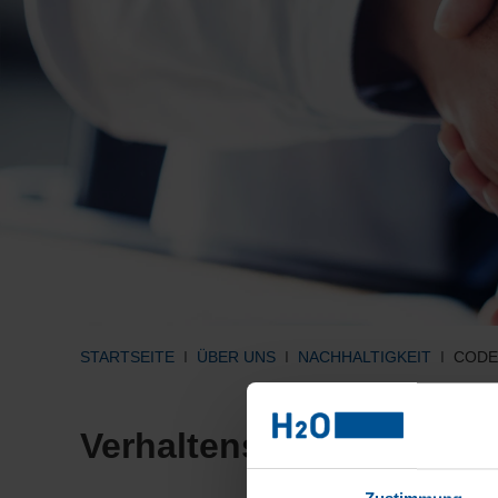
STARTSEITE
ÜBER UNS
NACHHALTIGKEIT
CODE
Verhaltensregeln im Ge