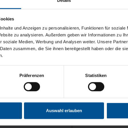
Details
lgreiches Unternehmen. Diesen Erfolg verdanken wir einerseits 
Cookies
Unternehmenskultur achten wir stark auf die Pflege sozialer Be
 dabei immer im Mittelpunkt unseres Handelns. Ein verantwortun
nhalte und Anzeigen zu personalisieren, Funktionen für soziale
erpflichtung diesem auch in Zukunft gerecht zu werden.
Website zu analysieren. Außerdem geben wir Informationen zu I
r soziale Medien, Werbung und Analysen weiter. Unsere Partner
nskodex für unser Geschäftsleben zusammengestellt, der auch fü
 Daten zusammen, die Sie ihnen bereitgestellt haben oder die s
n.
Präferenzen
Statistiken
Auswahl erlauben
3D-Animation
News