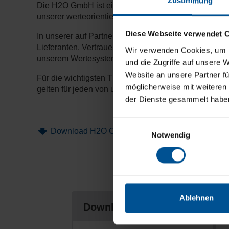
Zustimmung
Die H2O GmbH ist ein international tätiges und erfo
unserer werteorientierten Unternehmensführung.
Diese Webseite verwendet 
In unserer auf Partnerschaftlichkeit ausgerichteten 
Lieferanten. Vertrauen, Fairness und Respekt stehen
Wir verwenden Cookies, um I
unserem Wertesystem verankert. Wir alle haben die V
und die Zugriffe auf unsere 
Website an unsere Partner fü
Für die wichtigsten Themen haben wir einen Verhalte
möglicherweise mit weiteren
gelten für jeden von uns.
der Dienste gesammelt habe
Einwilligungsauswahl
Download H2O Code of Conduct
Notwendig
Ablehnen
Downloads