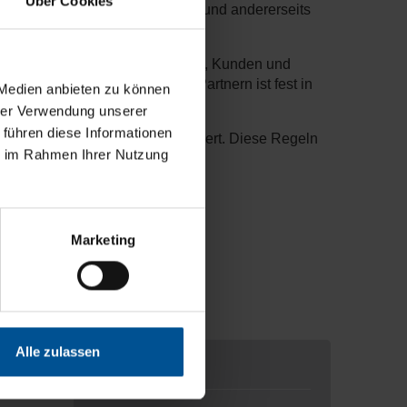
Über Cookies
unserer Technologieführerschaft und andererseits
ziehungen zu unseren Mitarbeitern, Kunden und
gsvoller Umgang mit unseren Partnern ist fest in
 Medien anbieten zu können
hrer Verwendung unserer
 führen diese Informationen
r rechtliche Risiken sensibilisiert. Diese Regeln
ie im Rahmen Ihrer Nutzung
Marketing
Alle zulassen
Kontakt