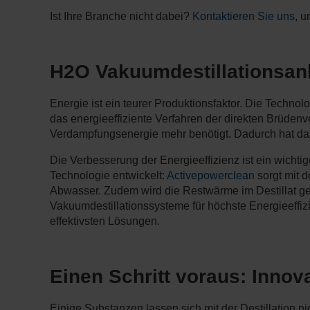
Ist Ihre Branche nicht dabei?
Kontaktieren Sie uns
, u
H2O Vakuumdestillationsanla
Energie ist ein teurer Produktionsfaktor. Die Technol
das energieeffiziente Verfahren der direkten Brüdenv
Verdampfungsenergie mehr benötigt. Dadurch hat da
Die Verbesserung der Energieeffizienz ist ein wich
Technologie entwickelt:
Activepowerclean
sorgt mit 
Abwasser. Zudem wird die Restwärme im Destillat 
Vakuumdestillationssysteme für höchste Energieeffizi
effektivsten Lösungen.
Einen Schritt voraus: Inno
Einige Substanzen lassen sich mit der Destillation ni