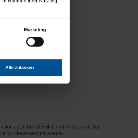
ie im Rahmen Ihrer Nutzung
er Industrie
Marketing
geleitet werden dürfen.
Alle zulassen
lation entstehen Destillat und Konzentrat. Das
falls wiederverwendet werden.