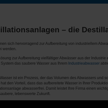
ationsanlagen – die Destill
 sich hervorragend zur Aufbereitung von industriellem Abwass
ei werden.
 Lösung zur Aufbereitung vielfältiger Abwässer aus der Industrie 
 System das saubere Wasser aus Ihrem
Industrieabwasser
abtr
 Wasser ist ein Prozess, der das Volumen des Abwassers und s
hat den Vorteil, dass das aufbereitete Wasser in Ihrer Produkt
nsanlage abwasserfrei. Damit leistet Ihre Firma einen wichti
saubere, lebenswerte Zukunft.