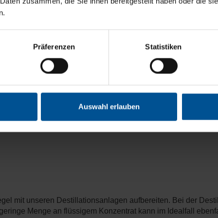
 Daten zusammen, die Sie ihnen bereitgestellt haben oder die s
n.
lseitige Einsatzmöglichkeiten in d
Präferenzen
Statistiken
e umweltbelastende Wässer an, die nicht in die Kanalisation ein
Auswahl erlauben
l mit unseren Destillationsanlagen aufbereiten. Bei der Destil
e geringe Menge an flüssigem Konzentrat kann im Idealfall eben