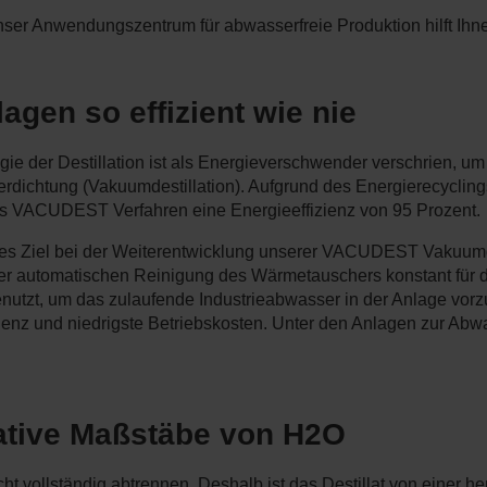
nser Anwendungszentrum für abwasserfreie Produktion hilft Ihne
gen so effizient wie nie
ogie der Destillation ist als Energieverschwender verschrien, u
erdichtung (Vakuumdestillation). Aufgrund des Energierecycling
s VACUDEST Verfahren eine Energieeffizienz von 95 Prozent.
tiges Ziel bei der Weiterentwicklung unserer VACUDEST Vakuum
der automatischen Reinigung des Wärmetauschers konstant fü
genutzt, um das zulaufende Industrieabwasser in der Anlage 
enz und niedrigste Betriebskosten. Unter den Anlagen zur Abwas
vative Maßstäbe von H2O
cht vollständig abtrennen. Deshalb ist das Destillat von einer 