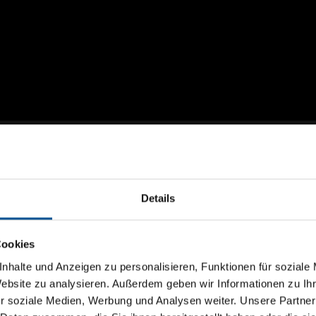
inzip
Details
 ist es uns 1986 erstmals gelungen Industrieabwässer wiederve
nnung nach Siedepunktunterschieden. Die Funktion ist leicht: D
Cookies
sphärischem Druck mit einer Temperatur von 100 Grad verdampft
nhalte und Anzeigen zu personalisieren, Funktionen für soziale
 Dazu gehören Schwermetalle, Salze, aber auch Öle, Fette ode
Website zu analysieren. Außerdem geben wir Informationen zu I
 Destillation auf 0,5 bis 5 Prozent des ursprünglichen Abwass
h der Kondensation kann er als sauberes
r soziale Medien, Werbung und Analysen weiter. Unsere Partner
Prozesswasser
in die 
frei.