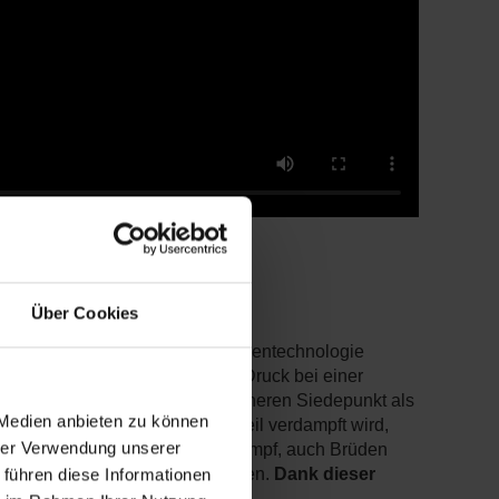
Über Cookies
rwertbar zu machen. Unsere Spitzentechnologie
as
Industrieabwasser
wird unter Druck bei einer
. Alle Substanzen, die einen höheren Siedepunkt als
 Medien anbieten zu können
r Tenside. Weil der Wasseranteil verdampft wird,
hrer Verwendung unserer
ervolumens. Der aufsteigende Dampf, auch Brüden
 führen diese Informationen
Verarbeitung zurückgeführt werden.
Dank dieser