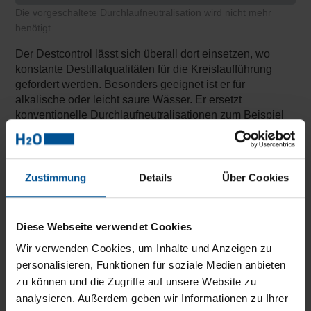
Die vorgeschaltete Durchlaufneutralisation wird nicht mehr
benötigt.
Der Destcontrol lässt sich überall dort einsetzen, wo
konstante Destillatqualitäten für die Kreislaufführung
gefordert werden. Besonders geeignet ist er für
alkalische oder leicht saure Wässer. Er ersetzt
konventionelle Durchlaufneutralisationen zum Beispiel
bei der Abwasseraufbereitung in der
Lackiervorbehandlung oder im Aluminiumdruckguss.
Durchlaufneutralisation wird überflüssig.
Zustimmung
Details
Über Cookies
Der Destcontrol pH-Regler spart Platz. Denn diese direkt
in der VACUDEST integrierte Technologie ersetzt die
Diese Webseite verwendet Cookies
Durchlaufneutralisation bei alkalischen oder schwach
sauren Prozessabwässern komplett. Zudem dient er der
Wir verwenden Cookies, um Inhalte und Anzeigen zu
Qualitätssteuerung zum Beispiel bei
personalisieren, Funktionen für soziale Medien anbieten
Galvanikspülwässern.
zu können und die Zugriffe auf unsere Website zu
analysieren. Außerdem geben wir Informationen zu Ihrer
Konstante Werte für bestes Destillat.