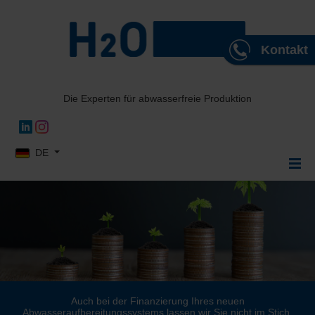
Kontakt
Die Experten für abwasserfreie Produktion
Sprache auswählen
DE
Auch bei der Finanzierung Ihres neuen
Abwasseraufbereitungssystems lassen wir Sie nicht im Stich.