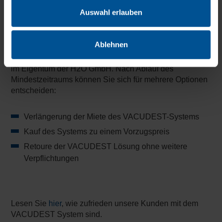
mit einer bestehenden Peripherie (z.B. Sammelbehälter)
Auswahl erlauben
und/oder einer wenig planbaren Auslastung, daher wird
dieses Miet-Modell nicht für alle Anlagentypen
angeboten.
Ablehnen
Das Mietobjekt bleibt über die gesamte Vermietungszeit
im Eigentum der H2O GmbH. Nach Ablauf des
Mindestzeitraums können Sie sich für mehrere Optionen
entscheiden:
Verlängerung der Miete des VACUDEST-Systems
Kauf des Systems zu einem Vorzugspreis
Retoure der VACUDEST Lösung ohne weitere
Verpflichtungen
Lesen Sie
hier
, wie zufrieden unsere Kunden mit dem
VACUDEST System sind.