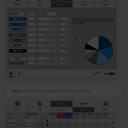
Zyklus:
Identifiziert langfristige Performanceverluste