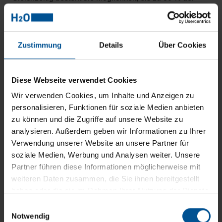
Kosten einzusparen, weil bei Leistungsverlust
frühzeitig eingegriffen und ein vor-Ort Service-Einsatz
oft verhindert werden kann.
Zustimmung
Details
Über Cookies
Diese Webseite verwendet Cookies
Wir verwenden Cookies, um Inhalte und Anzeigen zu
personalisieren, Funktionen für soziale Medien anbieten
zu können und die Zugriffe auf unsere Website zu
analysieren. Außerdem geben wir Informationen zu Ihrer
Verwendung unserer Website an unsere Partner für
soziale Medien, Werbung und Analysen weiter. Unsere
Effiziente Prozessoptimierung: Die Vacutouch
Partner führen diese Informationen möglicherweise mit
Steuerung übermittelt
weiteren Daten zusammen, die Sie ihnen bereitgestellt
die Daten der VACUDEST direkt an unsere
haben oder die sie im Rahmen Ihrer Nutzung der Dienste
technischen Kundenberater.
gesammelt haben.
Einwilligungsauswahl
Notwendig