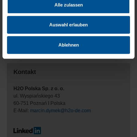
VACUDEST będzie się cieszył dłuższą żywotnością.
Alle zulassen
Auswahl erlauben
Więcej informacji na temat systemu destylacji próżniowej
VACUDEST możesz znaleźć
tutaj...
Ablehnen
Kontakt
H2O Polska Sp. z o. o.
ul. Wyspiańskiego 43
60-751 Poznań I Polska
E-Mail:
marcin.dymek@h2o-de.com