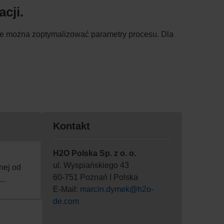
cji.
e można zoptymalizować parametry procesu. Dla
Kontakt
H2O Polska Sp. z o. o.
ul. Wyspiańskiego 43
nej od
60-751 Poznań I Polska
...
E-Mail:
marcin.dymek@h2o-
de.com