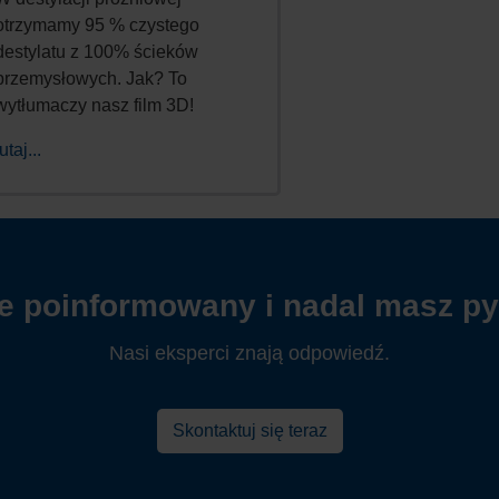
otrzymamy 95 % czystego
destylatu z 100% ścieków
przemysłowych. Jak? To
wytłumaczy nasz film 3D!
tutaj...
e poinformowany i nadal masz py
Nasi eksperci znają odpowiedź.
Skontaktuj się teraz