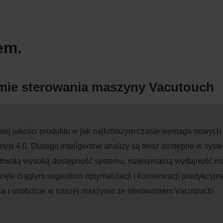
em.
emie sterowania maszyny Vacutouch
ej jakości produktu w jak najkrótszym czasie wymaga nowych r
mysł 4.0. Dlatego inteligentne analizy są teraz dostępne w sy
trwałą wysoką dostępność systemu, maksymalną wydajność mas
ięki ciągłym sugestiom optymalizacji i konserwacji predykcyjn
ska i osobiście w naszej maszynie ze sterowaniem Vacutouch!