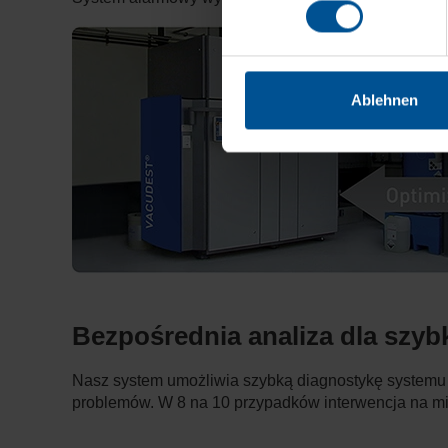
Ablehnen
Bezpośrednia analiza dla szyb
Nasz system umożliwia szybką diagnostykę systemu p
problemów. W 8 na 10 przypadków interwencja na mie