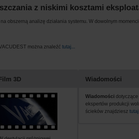
czania z niskimi kosztami eksploata
na obszerną analizę działania systemu. W dowolnym momenci
wej VACUDEST można znaleźć
tutaj...
Film 3D
Wiadomości
Wiadomości
dotyczące
ekspertów produkcji wol
ścieków znajdziesz
tutaj
W destylacji próżniowej