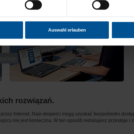
Auswahl erlauben
kich rozwiązań.
rzez Internet. Nasi eksperci mogą uzyskać bezpośredni dostęp
jscu nie jest konieczna. W ten sposób redukujesz przestoje i