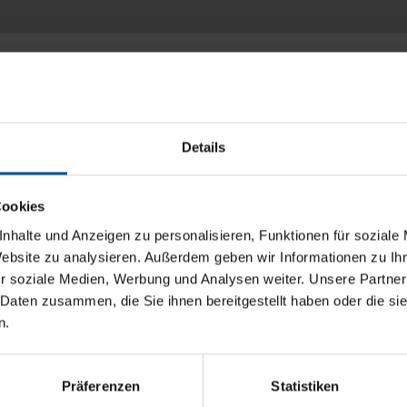
ć systemu, wysoki komfort.
ądze. W ten sposób opracowaliśmy nasz system sterowania Vacut
Details
ji próżniowej VACUDEST.
Cookies
rzeczy.
nhalte und Anzeigen zu personalisieren, Funktionen für soziale
Website zu analysieren. Außerdem geben wir Informationen zu I
ny jest bezpośrednio na przejrzyście skonstruowanym monitor
r soziale Medien, Werbung und Analysen weiter. Unsere Partner
nności konserwacyjne są wymagane. Ponieważ obszerne studiowa
 Daten zusammen, die Sie ihnen bereitgestellt haben oder die s
ch.
n.
oś jest nie tak.
Präferenzen
Statistiken
 o błędzie, dzięki czemu w nagłych wypadkach możesz szybko 