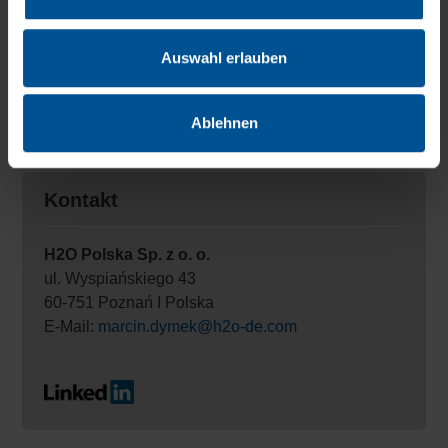
Raport zrównoważonego rozwoju H2O 2022
Auswahl erlauben
Raport Zrównoważonego Rozwoju H2O 2023 w
języku angielskim (przetłumaczony z DeepL.com)
Ablehnen
Kontakt
H2O Polska Sp. z o. o.
ul. Wyspiańskiego 43
60-751 Poznań I Polska
E-Mail:
marcin.dymek@h2o-de.com