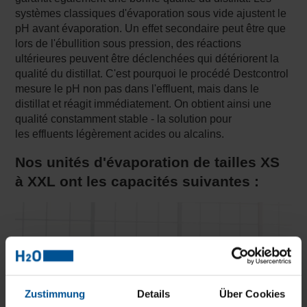
systèmes classiques d'évaporation sous vide ajustent le
pH avant évaporation. Un effet secondaire peut être que
lors de l'ébullition sous pression, des réactions
ultérieures peuvent être déclenchées qui détériorent la
qualité du distillat. C'est pourquoi le procédé Destcontrol
mesure le pH non pas dans l'effluent, mais dans le
distillat et réagit immédiatement. On obtient ainsi une
qualité constamment stable - la solution pour
les effluents légèrement acides ou alcalins.
Nos unités d'évaporation de tailles XS
à XXL ont les capacités suivantes :
Zustimmung
Details
Über Cookies