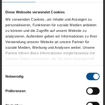
Diese Webseite verwendet Cookies
Wir verwenden Cookies, um Inhalte und Anzeigen zu
personalisieren, Funktionen für soziale Medien anbieten
zu können und die Zugriffe auf unsere Website zu
analysieren. Außerdem geben wir Informationen zu Ihrer
VACUDEST XS
ou
Verwendung unserer Website an unsere Partner für
VACUDEST XS Clearcat
soziale Medien, Werbung und Analysen weiter. Unsere
Capacité de traitement*
Partner führen diese Informationen möglicherweise mit
200 - 300 m³/an
weiteren Daten zusammen, die Sie ihnen bereitgestellt
haben oder die sie im Rahmen Ihrer Nutzung der Dienste
gesammelt haben.
Einwilligungsauswahl
Notwendig
Präferenzen