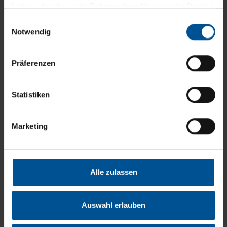
Unternehmen für nachhaltige Lösungen steigt enorm.“,
haben oder die sie im Rahmen Ihrer Nutzung der Dienste
freut sich Strauss
gesammelt haben.
Einwilligungsauswahl
Notwendig
Präferenzen
Statistiken
Marketing
Eine Möglichkeit zur effizienten Kreislaufführung von
Alle zulassen
Industrieabwasser: Das VACUDEST
Vakuumdestillationssystem.
Auswahl erlauben
Moderne Wasseraufbereitungssysteme bereiten das