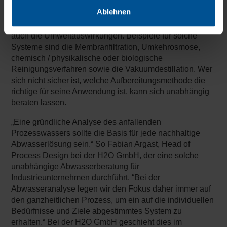
verschmutzte Prozesswasser so gut auf, dass wertvolles
Ablehnen
Wasser zurückgewonnen werden kann. Das reduziert
nicht nur den Frischwasserverbrauch, sondern minimiert
auch die Umweltauswirkungen. Beispiele für solche
Systeme sind die Membranfiltration, Umkehrosmose,
chemisch / physikalische oder biologische
Reinigungsverfahren sowie die Vakuumdestillation. Wer
sich nicht sicher ist, welche Aufbereitungsmethode die
richtige für seine Anwendung ist, kann sich unabhängig
beraten lassen.
„Eine gründliche Analyse des anfallenden
Prozesswassers sollte die Basis für jede nachhaltige
Abwasserlösung sein.“ So Fabian Argast, Head of
Process Design bei der H2O GmbH, der eine solche
unabhängige Abwasserberatung für
Industrieunternehmen durchführt. “Bei der
Abwasseranalyse legen wir den Fokus daher immer auf
den ganzheitlichen Prozess, um ein auf die individuellen
Bedürfnisse und Ziele abgestimmtes System zu
erhalten.“ Bei der H2O GmbH geschieht dies im