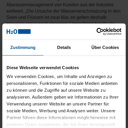
Abwassermanagement von Kunden aus der Industrie
weltweit. „Die Ursache der Wasserverschmutzung in den
Seen und Flüssen ist zwar klar, es gelten deshalb
teilweise sogar noch strengere Umweltgrenzwerte als
bei uns in Europa, aber die Umsetzung und
Überwachung der Gesetzgebung wird nicht konsequent
durchgeführt.“ Aufgrund dessen gehört das illegale
Zustimmung
Details
Über Cookies
Einleiten von Abwasser in Flüsse und Seen auch heute
noch zum Alltag.
Die Industrie braucht nachhaltige und
Diese Webseite verwendet Cookies
effiziente Lösungen
Wir verwenden Cookies, um Inhalte und Anzeigen zu
personalisieren, Funktionen für soziale Medien anbieten
Nicht nur strengere Grenzwerte, sondern auch die Suche
zu können und die Zugriffe auf unsere Website zu
nach effizienteren Möglichkeiten und das wachsende
Bewusstsein für Nachhaltigkeit drängt Unternehmen,
analysieren. Außerdem geben wir Informationen zu Ihrer
sich mit neuen Lösungen im Abwassermanagement
Verwendung unserer Website an unsere Partner für
auseinanderzusetzen. Bereits seit einigen Jahren ist ein
soziale Medien, Werbung und Analysen weiter. Unsere
positiver Trend zumindest beim Thema Wasserverbrauch
Partner führen diese Informationen möglicherweise mit
zu verzeichnen. „Und auch das Bewusstsein in
weiteren Daten zusammen, die Sie ihnen bereitgestellt