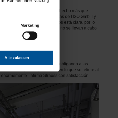
ie im Rahmen Ihrer Nutzung
ro de plantas industriales no ha hecho más que
iduales Mirko Strauss, Jefe de Ventas de H2O GmbH y
ción del agua en los lagos y ríos está clara, por lo
Marketing
n y el control de la legislación no se llevan a cabo
e la vida cotidiana actual.
Alle zulassen
ón sobre la sostenibilidad están obligando a las
tendencia positiva, al menos en lo que se refiere al
enormemente", afirma Strauss con satisfacción.