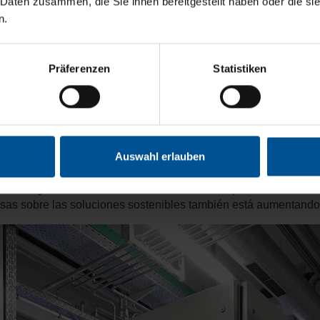
 Daten zusammen, die Sie ihnen bereitgestellt haben oder die s
n.
lización como China, India, África o Sudamérica, donde el núme
tal aún no está tan avanzada", explica el experto en aguas res
ientes industriales de todo el mundo. "La causa de la contamina
Präferenzen
Statistiken
les incluso más estrictos que aquí en Europa, pero la aplicació
legal de aguas residuales en ríos y lagos sigue formando parte d
s sostenibles y eficientes
Auswahl erlauben
búsqueda de opciones más eficientes y la creciente concienciaci
 las aguas residuales. Ya hace varios años que se observa una 
sas sobre las soluciones sostenibles también está aumentando 