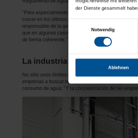
möglicherweise mit weiteren
Reglamento de Aguas Residuales.
der Dienste gesammelt habe
"Pero especialmente en países de reciente industria
crecer en los últimos años, la política medioambien
Einwilligungsauswahl
responsable de la gestión de aguas residuales para cl
Notwendig
que en algunos casos se aplican límites medioambienta
de forma coherente." Como consecuencia, el vertido i
La industria necesita solucione
Ablehnen
No sólo unos límites más estrictos, sino también la 
empresas a buscar nuevas soluciones en la gestión de
consumo de agua. "Y la concienciación de las empre