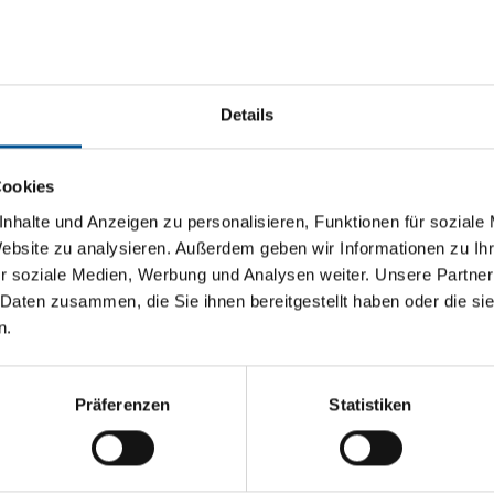
de su producción
Details
icaz y segura
Cookies
nhalte und Anzeigen zu personalisieren, Funktionen für soziale
a más eficaz. Esto puede llevar a modificaciones en los sistem
Website zu analysieren. Außerdem geben wir Informationen zu I
ad o reducir los costes de producción. O también conseguir pr
r soziale Medien, Werbung und Analysen weiter. Unsere Partner
vos productos. Le acompañamos en sus proyectos y nos aseguram
 Daten zusammen, die Sie ihnen bereitgestellt haben oder die s
icados.
n.
n libre de aguas residuales, analizamos los efectos de las mod
soluciones que garanticen también el uso seguro y eficaz de su
izar muchas adaptaciones con poco esfuerzo.
Präferenzen
Statistiken
miza los tiempos de inactividad