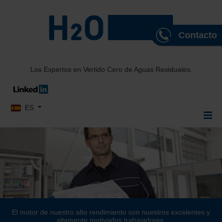
Contacto
Los Expertos en Vertido Cero de Aguas Residuales.
Seleccione su idioma
ES
El motor de nuestro alto rendimiento son nuestros excelentes y
altamente motivados trabajadores.