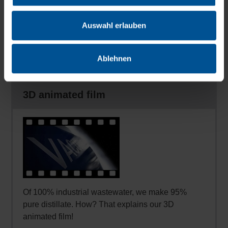
Novedades
Auswahl erlauben
Aquí
podrá encontrar las novedades de los
expertos en vertido cero de aguas residuales
Ablehnen
3D animated film
Of 100% industrial wastewater, we make 95%
pure distillate. How? That explains our 3D
animated film!