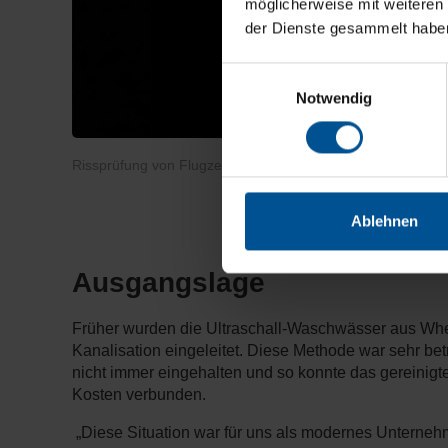
möglicherweise mit weiteren
der Dienste gesammelt habe
Einwilligungsauswahl
Notwendig
Rissprüfung von Flugzeugteilen unter UV-Licht.
Ablehnen
Ausgangslage
Früher wurden die Ultraschall-Waschwässer aus Whee
Kanalisation eingeleitet. Diese Methode war sehr be
nicht immer eingehalten und so konnte das gereinig
Kosten verbunden.
„Diese Situation war für uns als modernes Unternehm