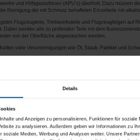
bwerke und Hilfsgasturbinen (APU’s) überholt. Dazu müssen d
 die Reinigung der mit Schmutz behafteten Einzelteile mit alkal
gsten Flugzeugteile, Triebwerksteile und Flugzeugfelgen auf Ris
et. Dabei werden alle zu prüfenden Teile mit dem fluoreszieren
wieder von der Oberfläche abgewaschen werden.
lten viele Verunreinigungen wie Öl, Staub, Partikel und Schwe
Details
Cookies
nhalte und Anzeigen zu personalisieren, Funktionen für soziale
Website zu analysieren. Außerdem geben wir Informationen zu I
r soziale Medien, Werbung und Analysen weiter. Unsere Partner