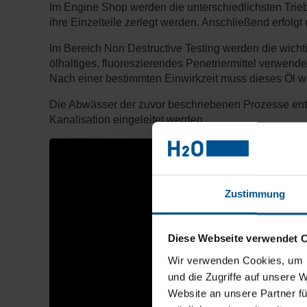
Im Engine Shop werden die unterschiedlichsten Trie
ihre Einzelteile zerlegt werden. Anschließend erfolgt
Im Bereich Non Destructive Testing werden die wichti
ölhaltiges, fluoreszierendes Penetriermittel verwend
Nach einer bestimmten Einwirkzeit muss dieses Öl 
Die Abwässer der zuvor beschriebenen Prozesse entha
Kanalisation eingeleitet werden.
Zustimmung
Diese Webseite verwendet 
Wir verwenden Cookies, um I
und die Zugriffe auf unsere 
Website an unsere Partner fü