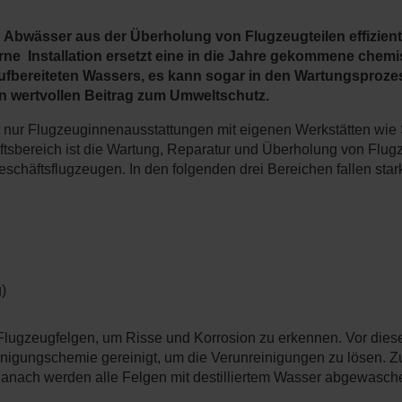
en Abwässer aus der Überholung von Flugzeugteilen effizi
ne Installation ersetzt eine in die Jahre gekommene chemis
aufbereiteten Wassers, es kann sogar in den Wartungsproz
en wertvollen Beitrag zum Umweltschutz.
t nur Flugzeuginnenausstattungen mit eigenen Werkstätten wie S
ftsbereich ist die Wartung, Reparatur und Überholung von Flug
schäftsflugzeugen. In den folgenden drei Bereichen fallen stark
)
Flugzeugfelgen, um Risse und Korrosion zu erkennen. Vor dies
einigungschemie gereinigt, um die Verunreinigungen zu lösen. Z
Danach werden alle Felgen mit destilliertem Wasser abgewaschen