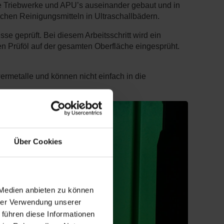
ie Triebwerke und APU’s auseinander gebaut und in
ischen Reinigungsmitteln in Ultraschallbädern.
se geprüft. Bei diesem Arbeitsschritt wird ein
den Prüföl auf der gesamten Oberfläche eingesprüht.
rmetalle und können nicht einfach in die
Über Cookies
 Medien anbieten zu können
hrer Verwendung unserer
 führen diese Informationen