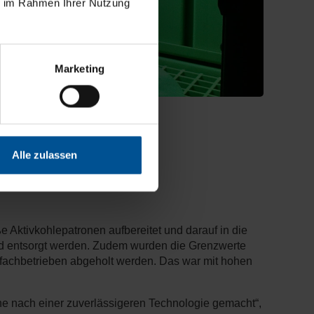
ie im Rahmen Ihrer Nutzung
Marketing
Alle zulassen
Aktivkohlepatronen aufbereitet und darauf in die
und entsorgt werden. Zudem wurden die Grenzwerte
sfachbetrieben abgeholt werden. Das war mit hohen
he nach einer zuverlässigeren Technologie gemacht“,