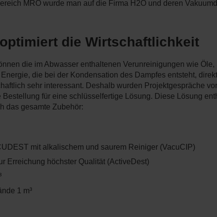
im Bereich MRO wurde man auf die Firma H2O und deren Vakuu
ptimiert die Wirtschaftlichkeit
nen die im Abwasser enthaltenen Verunreinigungen wie Öle,
Energie, die bei der Kondensation des Dampfes entsteht, direkt 
chaftlich sehr interessant. Deshalb wurden Projektgespräche v
 Bestellung für eine schlüsselfertige Lösung. Diese Lösung ent
das gesamte Zubehör:
ACUDEST mit alkalischem und saurem Reiniger (VacuCIP)
r Erreichung höchster Qualität (ActiveDest)
³
ände 1 m³