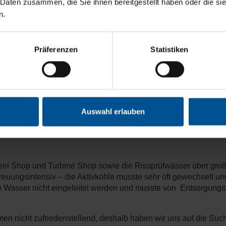
 Daten zusammen, die Sie ihnen bereitgestellt haben oder die s
n.
Präferenzen
Statistiken
Auswahl erlauben
l Shop und Turbine Shop sowie die Rissprüfwässer über große 
treuungsintensiv – die Aktivkohle musste sehr oft gewechselt 
te Wasser nicht eingeleitet werden und musste von Entsorgung
en nicht zufriedenstellend, deshalb haben wir uns auf die Suc