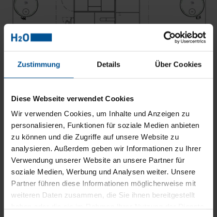
Zustimmung
Details
Über Cookies
VACUDEST Sistema modular –
Diese Webseite verwendet Cookies
opciones de equipamiento
Wir verwenden Cookies, um Inhalte und Anzeigen zu
personalisieren, Funktionen für soziale Medien anbieten
Intercambiado de calor con
Activepowerclean
,
zu können und die Zugriffe auf unsere Website zu
autolimpiador, para la reducción de los gastos de
analysieren. Außerdem geben wir Informationen zu Ihrer
explotación
Verwendung unserer Website an unsere Partner für
soziale Medien, Werbung und Analysen weiter. Unsere
Etapas de condensación
Clearcat
para una
Partner führen diese Informationen möglicherweise mit
separación completa del aceite con el agual
weiteren Daten zusammen, die Sie ihnen bereitgestellt
Destcontrol
para la debida mejora de la calidad del
haben oder die sie im Rahmen Ihrer Nutzung der Dienste
destilado