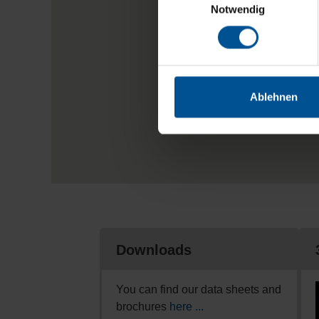
Notwendig
Ablehnen
Downloads
You can find our data sheets and
brochures
here ...