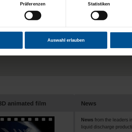
Präferenzen
Statistiken
Auswahl erlauben
3D animated film
News
News
from the leaders i
liquid discharge product