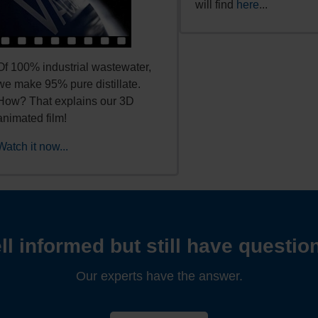
will find
here
...
Of 100% industrial wastewater,
we make 95% pure distillate.
How? That explains our 3D
animated film!
Watch it now...
ll informed but still have questio
Our experts have the answer.