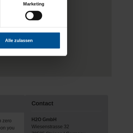
Marketing
Alle zulassen
Contact
H2O GmbH
n zero
Wiesenstrasse 32
ion you