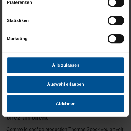
Präferenzen
Statistiken
Marketing
Alle zulassen
Le graphique montre le temps que met l’investissement
dans le VACUDEST XS 360 à devenir rentable pour
Auswahl erlauben
l’entreprise thermofin : seulement 1,1 annés.
Ablehnen
Visite d’une installation en service
chez un client
Comme le chef de production Thomas Speck voulait voir