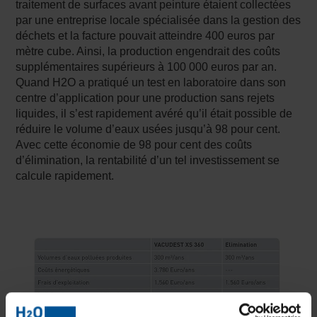
traitement de surfaces avant peinture étaient collectées
par une entreprise locale spécialisée dans la gestion des
déchets et la facture pouvait atteindre 400 euros par
mètre cube. Ainsi, la production engendrait des coûts
supplémentaires supérieurs à 100 000 euros par an.
Quand H2O a pratiqué un test en laboratoire dans son
centre d’application pour une production sans rejets
liquides, il s’est rapidement avéré qu’il était possible de
réduire le volume d’eaux usées jusqu’à 98 pour cent.
Avec cette économie de 98 pour cent des coûts
d’élimination, la rentabilité d’un tel investissement se
calcule rapidement.