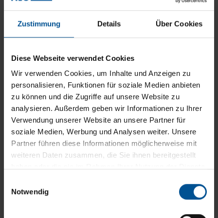
Zustimmung
Details
Über Cookies
Diese Webseite verwendet Cookies
Wir verwenden Cookies, um Inhalte und Anzeigen zu
personalisieren, Funktionen für soziale Medien anbieten
zu können und die Zugriffe auf unsere Website zu
Le calcul de la rentabilité est convaincant :
l’entreprise thermofin économise plus d’1 million
analysieren. Außerdem geben wir Informationen zu Ihrer
Verwendung unserer Website an unsere Partner für
d’euros au
cours des 10 années de
soziale Medien, Werbung und Analysen weiter. Unsere
fonctionnement de son VACUDEST.
Partner führen diese Informationen möglicherweise mit
weiteren Daten zusammen, die Sie ihnen bereitgestellt
haben oder die sie im Rahmen Ihrer Nutzung der Dienste
gesammelt haben.
Einwilligungsauswahl
Notwendig