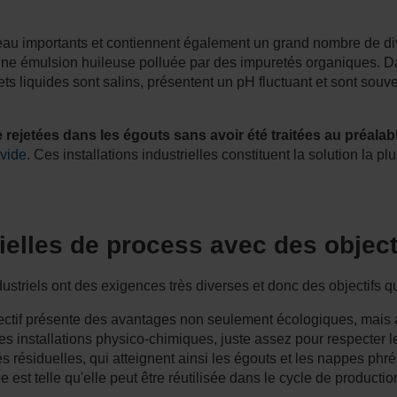
'eau importants et contiennent également un grand nombre de dive
ne émulsion huileuse polluée par des impuretés organiques. Dan
jets liquides sont salins, présentent un pH fluctuant et sont sou
rejetées dans les égouts sans avoir été traitées au préalab
 vide
. Ces installations industrielles constituent la solution la 
ielles de process avec des object
striels ont des exigences très diverses et donc des objectifs qu
 objectif présente des avantages non seulement écologiques, ma
es installations physico-chimiques, juste assez pour respecter l
ésiduelles, qui atteignent ainsi les égouts et les nappes phréa
ée est telle qu'elle peut être réutilisée dans le cycle de productio