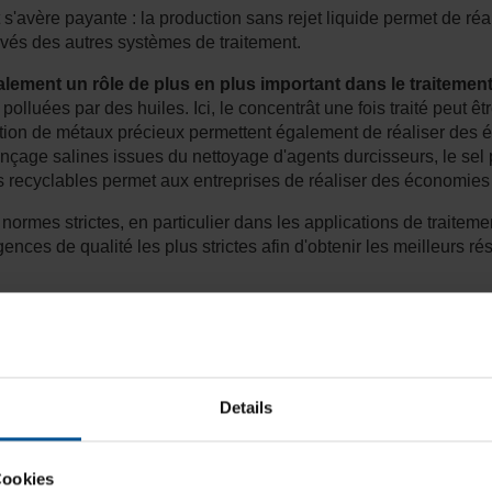
'avère payante : la production sans rejet liquide permet de réa
levés des autres systèmes de traitement.
alement un rôle de plus en plus important dans le traitemen
luées par des huiles. Ici, le concentrât une fois traité peut ê
mation de métaux précieux permettent également de réaliser des
nçage salines issues du nettoyage d'agents durcisseurs, le sel p
es recyclables permet aux entreprises de réaliser des économie
ormes strictes, en particulier dans les applications de traitemen
ces de qualité les plus strictes afin d'obtenir les meilleurs r
rocess par des procédés efficace
Details
Cookies