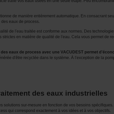
te traite vos eaux usées en une seule étape. Peu encombrante, e
ionne de manière entièrement automatique. En consacrant seul
le des eaux de process.
qualité de l'eau traitée est conforme aux normes. Des technologies
trictes en matière de qualité de l'eau. Cela vous permet de recy
nt des eaux de process avec une VACUDEST permet d'économ
 générée d'être recyclée dans le système. À l'exception de la 
raitement des eaux industrielles
solutions sur-mesure en fonction de vos besoins spécifiques. 
ess qui correspond exactement à vos idées et à vos objectifs.