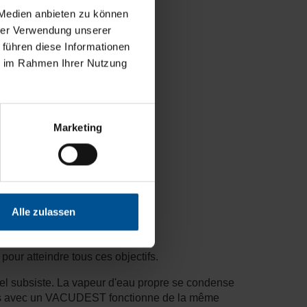
 Medien anbieten zu können
hrer Verwendung unserer
 führen diese Informationen
ie im Rahmen Ihrer Nutzung
Marketing
Alle zulassen
our atteindre tous ces objectifs.
sel subsiste. La vapeur d'eau propre se condense
cess avec un VACUDEST fonctionne de la même