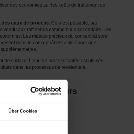
liser des économies sur les coûts de traitement de
t des eaux de process.
Cela est possible, par
tre vendu aux raffineries comme huile secondaire. Les
 économies. Les métaux précieux du concentrât sont
résent dans le concentrât est utilisé pour une
s supplémentaires.
t de surface. L'eau de process traitée est utilisée
ésultats dans les processus de revêtement.
s pour de meilleurs
Über Cookies