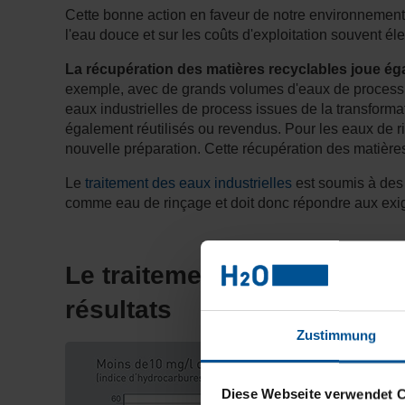
Cette bonne action en faveur de notre environnement s
l'eau douce et sur les coûts d'exploitation souvent é
La récupération des matières recyclables joue ég
exemple, avec de grands volumes d'eaux de process pol
eaux industrielles de process issues de la transfor
également réutilisés ou revendus. Pour les eaux de ri
nouvelle préparation. Cette récupération des matièr
Le
traitement des eaux industrielles
est soumis à des n
comme eau de rinçage et doit donc répondre aux exigen
Le traitement des eaux de p
résultats
Zustimmung
Diese Webseite verwendet 