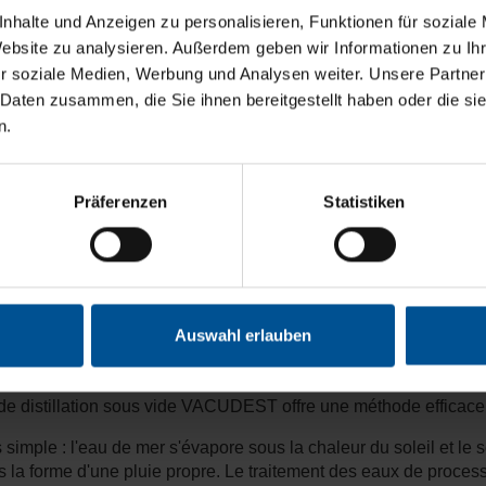
nhalte und Anzeigen zu personalisieren, Funktionen für soziale
Website zu analysieren. Außerdem geben wir Informationen zu I
r soziale Medien, Werbung und Analysen weiter. Unsere Partner
 Daten zusammen, die Sie ihnen bereitgestellt haben oder die s
n.
Präferenzen
Statistiken
Auswahl erlauben
 de distillation sous vide VACUDEST offre une méthode efficace p
imple : l'eau de mer s'évapore sous la chaleur du soleil et le 
s la forme d'une pluie propre. Le traitement des eaux de pro