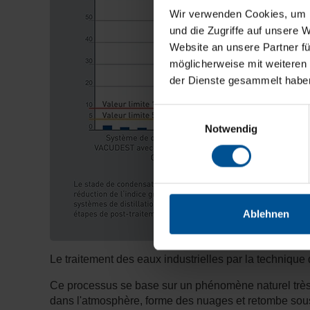
Wir verwenden Cookies, um I
und die Zugriffe auf unsere 
Website an unsere Partner fü
möglicherweise mit weiteren
der Dienste gesammelt habe
Einwilligungsauswahl
Notwendig
Ablehnen
Le traitement des eaux industrielles par la technique
Ce processus se base sur un phénomène naturel très s
dans l'atmosphère, forme des nuages et retombe sou