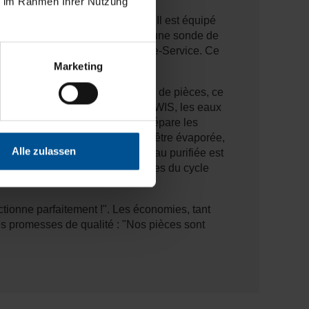
ie im Rahmen Ihrer Nutzung
x usées de production d'IWIS. Il est équipé
aisse ainsi la valeur de la DCO, d'une sonde de
ontrôle de la valeur du pH et du e-Service. Ce
dans 40 % des cas.
Marketing
 nouvelles installations de lavage de pièces, ce
anière simple et rapide. Chez IWIS, les eaux
d, une cuve avec centrifugeuse sépare les
lation sous vide VACUDEST pour être évaporée,
Alle zulassen
 circuit de refroidissement. L'eau purifiée est
utilisée par les différents rinçages du cycle
tionne parfaitement !". Les économies, tant
es promesses de qualité : "Nos pièces sont