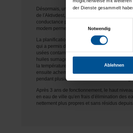
möglicherweise mit weiteren
der Dienste gesammelt habe
Désormais, un nouveau VACUDEST XS d'une capa
de l'Aktivdest, qui élimine les composants orga
Einwilligungsauswahl
conductance pour contrôler la conductance dans
modem permet un accès à distance par le SAV 
Notwendig
La planification et l'installation ont été réal
qui a permis de considérer l’ensemble des ex
usées contaminées sont désormais traitées à p
huiles surnageantes des eaux usées de lavage
Ablehnen
la température de l'eau de rinçage dans le rés
ensuite acheminée vers le rinçage final pour le 
pendant plusieurs années. L'IWIS Landsberg f
Après 3 ans de fonctionnement, le haut niveau
en eau de ville qu'en frais d'élimination des
nettement plus propres et sans résidus depuis