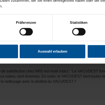
 Daten zusammen, die Sie ihnen bereitgestellt haben oder die s
n.
cité de traitement de 300 mètres cubes par an traite les eau
niques tels que les huiles flottantes et libres du distillat et ab
 le distillat, de la technologie innovante Destcontrol pour le c
d’H2O GmbH, évitant l'intervention d'un technicien sur place 
Präferenzen
Statistiken
isées par H2O GmbH en étroite collaboration avec le fabricant des
igences comme un tout et de mettre en œuvre des solutions de m
artir du premier bain, le plus fortement contaminé. Tout d'abor
 des pièces. Avant d'être introduite dans le système de distil
Auswahl erlauben
ervoir de réception est abaissée de 60 à 50 degrés Celsius par un
nettoyage final des pièces produites. Ici, l'eau de rinçage est ré
onctionne désormais en rejet zéro.
 de satisfaction chez IWIS est resté intact : "Le VACUDEST fonc
 eaux usées, sont énormes. En outre, le VACUDEST tient toutes l
 le nettoyage avec le distillat du VACUDEST !"