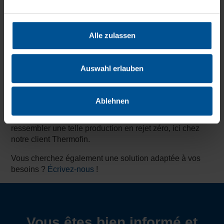
métaux et l'industrie de transformation, mais aussi
auprès des entreprises de collecte des déchets et dans
l'aviation. Les effluents particulièrement huileux peuvent
Alle zulassen
être traités de manière fiable grâce à la technologie
brevetée Clearcat et Purecat. Lisez
ici
à quel point notre
client Audi est satisfait de la qualité de l'eau traitée et
Auswahl erlauben
pourquoi il a décidé d'utiliser un système VACUDEST.
Le sel et les métaux lourds peuvent également être très
bien séparés par distillation. En raison des bons
Ablehnen
résultats du traitement, le distillat est souvent
réutilisé vers la production. Vous pouvez voir à quoi peut
ressembler une telle production en rejet zéro, ici chez
notre client Thermofin.
Vous cherchez également une solution adaptée à vos
besoins ?
Écrivez-nous
!
Vous êtes bien informé et