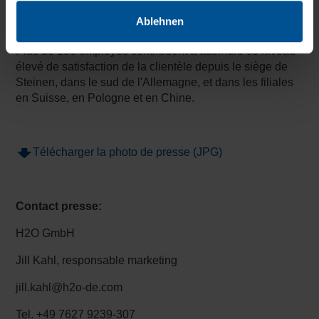
Depuis l'essaimage de Mannesmann Demag en 1999,
H2O, en tant qu'entreprise gérée par ses propriétaires, a
Ablehnen
réussi à gagner un nombre croissant de clients fidèles.
Plus de 130 employés contribuent à atteindre ce niveau
élevé de satisfaction de la clientèle depuis le siège de
Steinen, dans le sud de l'Allemagne, et dans les filiales
en Suisse, en Pologne et en Chine.
Télécharger la photo de presse (JPG)
Contact presse:
H2O GmbH
Jill Kahl, responsable marketing
jill.kahl@h2o-de.com
Tel. +49 7627 9239-307