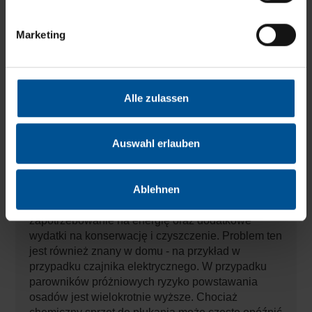
Destylat staje się całkowicie bezbarwny i klarowny.
Pozwala to również osiągnąć znaczną redukcję
Marketing
CSB - do 60 procent lepszą niż w przypadku
konwencjonalnych systemów destylacji.
Ostatecznie H2O przekonało również
odpowiedzialnych pracowników ZINKPOWER.
Alle zulassen
Niskie koszty operacyjne
Auswahl erlauben
Bardzo decydującym czynnikiem dla systemu
VACUDEST były niższe koszty operacyjne dzięki
prostemu czyszczeniu chemicznemu. Utwardzacze
Ablehnen
w wodzie i inne zanieczyszczenia mogą pokrywać
wymiennik ciepła i powodować zwiększone
zapotrzebowanie na energię oraz dodatkowe
wydatki na konserwację i czyszczenie. Problem ten
jest również znany w domu - na przykład w
przypadku czajnika elektrycznego. W przypadku
parowników próżniowych ryzyko powstawania
osadów jest wielokrotnie wyższe. Chociaż